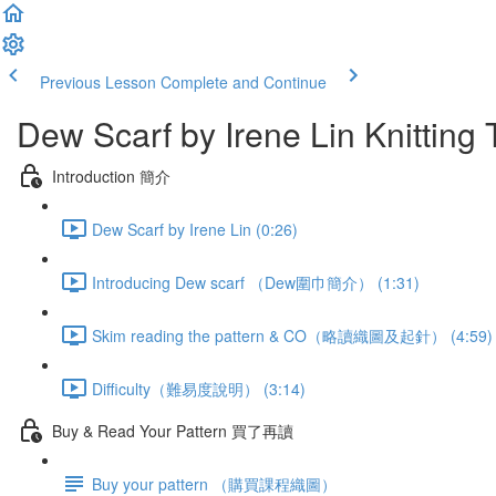
Previous Lesson
Complete and Continue
Dew Scarf by Irene Lin Knitting T
Introduction 簡介
Dew Scarf by Irene Lin (0:26)
Introducing Dew scarf （Dew圍巾簡介） (1:31)
Skim reading the pattern & CO（略讀織圖及起針） (4:59)
Difficulty（難易度說明） (3:14)
Buy & Read Your Pattern 買了再讀
Buy your pattern （購買課程織圖）